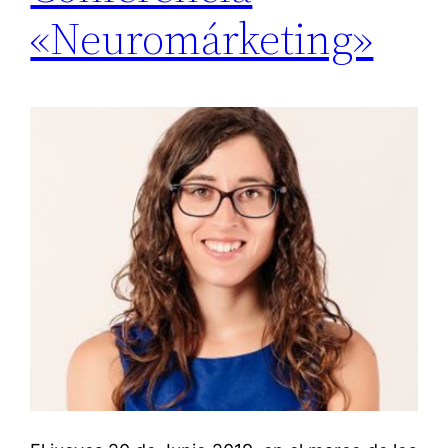
«Neuromárketing»